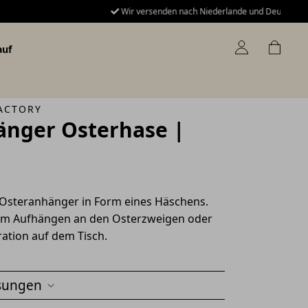
Wir versenden nach Niederlande und Deutschland.
auf
ACTORY
nger Osterhase |
Osteranhänger in Form eines Häschens.
m Aufhängen an den Osterzweigen oder
ration auf dem Tisch.
sungen