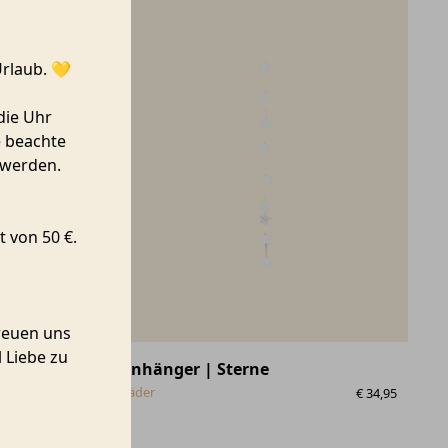
Urlaub. 💛
die Uhr
e beachte
 werden.
 von 50 €.
reuen uns
 Liebe zu
 Wünsche
Anhänger | Sterne
Räder
€
34,95
€
8,99