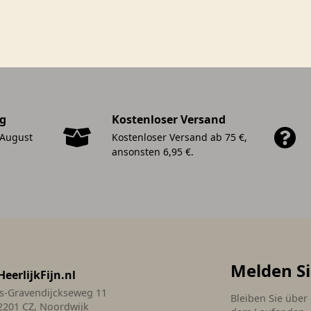
ng
Kostenloser Versand
 August
Kostenloser Versand ab 75 €,
ansonsten 6,95 €.
Melden Si
HeerlijkFijn.nl
's-Gravendijckseweg 11
Bleiben Sie über
2201 CZ, Noordwijk