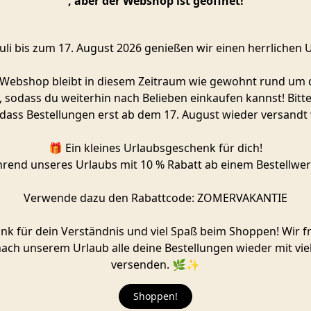
, aber der Webshop ist geöffnet!
uli bis zum 17. August 2026 genießen wir einen herrlichen 
Webshop bleibt in diesem Zeitraum wie gewohnt rund um 
, sodass du weiterhin nach Belieben einkaufen kannst! Bitt
 dass Bestellungen erst ab dem 17. August wieder versandt
🎁 Ein kleines Urlaubsgeschenk für dich!
rend unseres Urlaubs mit 10 % Rabatt ab einem Bestellwert
Verwende dazu den Rabattcode: ZOMERVAKANTIE
ank für dein Verständnis und viel Spaß beim Shoppen! Wir f
nach unserem Urlaub alle deine Bestellungen wieder mit viel
Mistelzweig |
Anhänger | Mögen deine
versenden. 🌿✨
karte
in Erfüllung gehen
Räder
€
9,99
Shoppen!