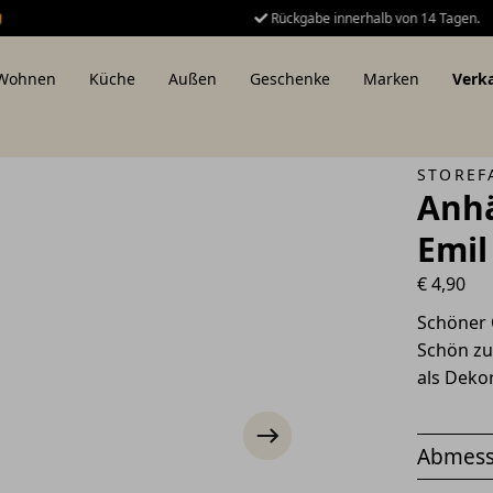
Rückgabe innerhalb von 14 Tagen.
Wohnen
Küche
Außen
Geschenke
Marken
Verk
STOREF
Anhä
Emil
€
4,90
Schöner 
Schön zu
als Deko
Abmes