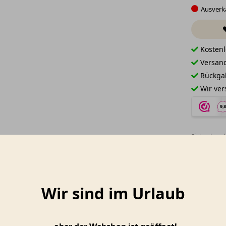
Ausverk
Kostenl
Versand
Rückgab
Wir ver
Sicher bezah
dere haben sich auch angese
Wir sind im Urlaub