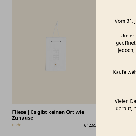
Vom 31. J
Unser 
geöffnet
jedoch,
Kaufe wäh
Vielen D
darauf, 
Fliese | Es gibt keinen Ort wie
Anhänger 
Zuhause
Geschenk
Räder
Räder
€
12,95