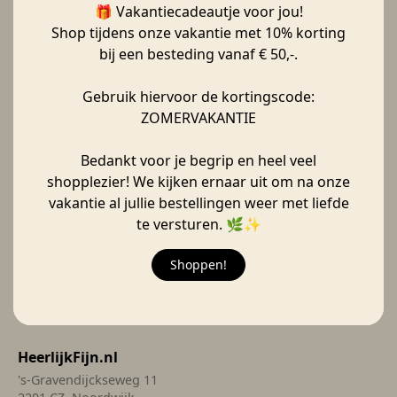
🎁 Vakantiecadeautje voor jou!
Schrijf je in
Shop tijdens onze vakantie met 10% korting
bij een besteding vanaf € 50,-.
Gebruik hiervoor de kortingscode:
Veelgestelde vragen
ZOMERVAKANTIE
Levertijd & verzendkosten
Bedankt voor je begrip en heel veel
Retour-beleid
shopplezier! We kijken ernaar uit om na onze
Garantie & klachten
vakantie al jullie bestellingen weer met liefde
Contact
te versturen. 🌿✨
Privacy Policy
Voorwaarden
Shoppen!
Räder Kerst
Rotan lampen
LED Waxinelichtjes
HeerlijkFijn.nl
's-Gravendijckseweg 11