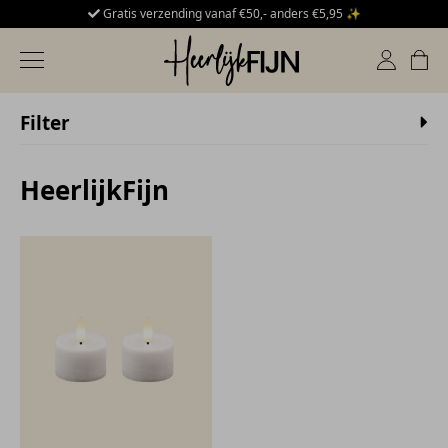
Gratis verzending vanaf €50,- anders €5,95 ✨
HeerlijkFijn
Toggle navigation
Filter
HeerlijkFijn