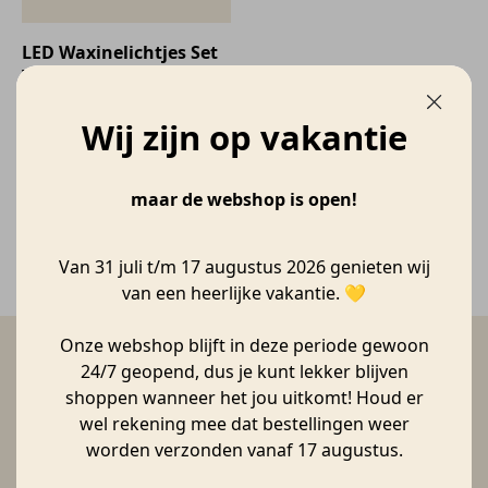
LED Waxinelichtjes Set
van 2 | Wit S
HeerlijkFijn
€
8,95
Wij zijn op vakantie
maar de webshop is open!
Van 31 juli t/m 17 augustus 2026 genieten wij
van een heerlijke vakantie. 💛
Onze webshop blijft in deze periode gewoon
Schrijf je in voor de nieuwsbrief
24/7 geopend, dus je kunt lekker blijven
shoppen wanneer het jou uitkomt! Houd er
En blijf op de hoogte van onze acties en nieuwste artikelen.
wel rekening mee dat bestellingen weer
worden verzonden vanaf 17 augustus.