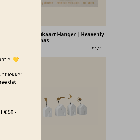
Rudolf
Cadeaukaart Hanger | Heavenly
Christmas
€
24,99
Räder
€
9,99
antie. 💛
unt lekker
mee dat
 € 50,-.