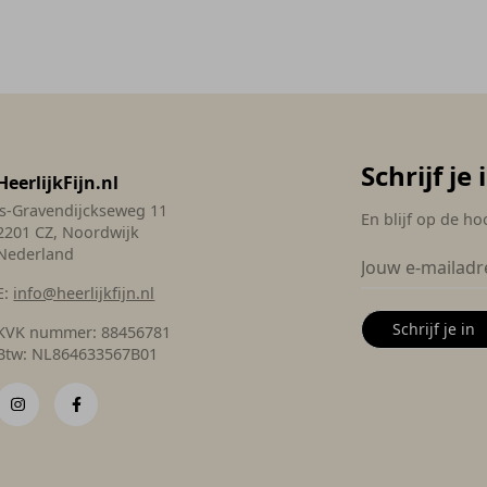
Schrijf je
HeerlijkFijn.nl
's-Gravendijckseweg 11
En blijf op de ho
2201 CZ, Noordwijk
Nederland
E:
info@heerlijkfijn.nl
Schrijf je in
KVK nummer: 88456781
Btw: NL864633567B01