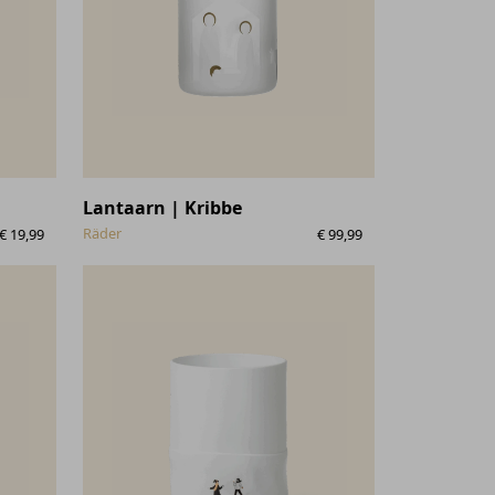
Lantaarn | Kribbe
Räder
€
19,99
€
99,99