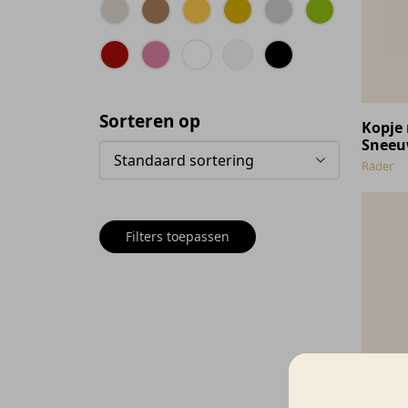
Sorteren op
Kopje 
Snee
Standaard sortering
Räder
Filters toepassen