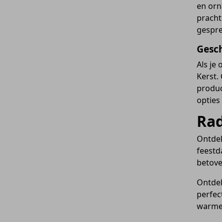
en orn
prachti
gespre
Gesch
Als je
Kerst.
produc
opties
Rad
Ontdek
feestd
betove
Ontdek
perfec
warme