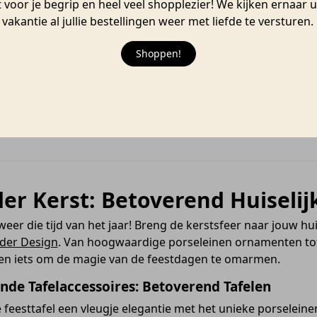
voor je begrip en heel veel shopplezier! We kijken ernaar 
vakantie al jullie bestellingen weer met liefde te versture
Shoppen!
interhuis | Dakpannen
Mini Vazen Set | Constella
Räder
€
19,99
1
2
3
4
…
14
15
er Kerst: Betoverend Huiselij
 weer die tijd van het jaar! Breng de kerstsfeer naar jouw h
der Design
. Van hoogwaardige porseleinen ornamenten tot 
en iets om de magie van de feestdagen te omarmen.
jnde Tafelaccessoires: Betoverend Tafelen
e feesttafel een vleugje elegantie met het unieke porseleine