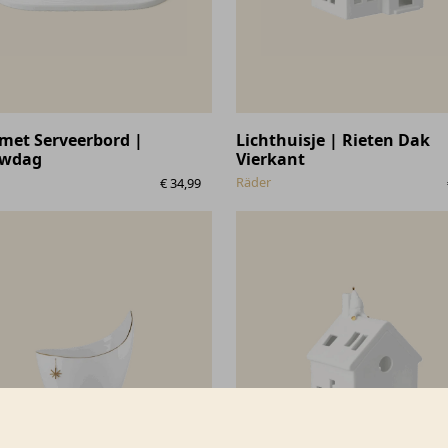
met Serveerbord |
Lichthuisje | Rieten Dak
uwdag
Vierkant
Räder
€
34,99