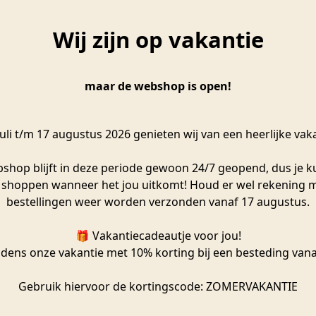
Wij zijn op vakantie
 Gouden Ster
Lichthuisje | Wachten op 
maar de webshop is open!
Räder
€
99,99
uli t/m 17 augustus 2026 genieten wij van een heerlijke vak
hop blijft in deze periode gewoon 24/7 geopend, dus je k
n shoppen wanneer het jou uitkomt! Houd er wel rekening 
bestellingen weer worden verzonden vanaf 17 augustus.
🎁 Vakantiecadeautje voor jou!
jdens onze vakantie met 10% korting bij een besteding vanaf
Gebruik hiervoor de kortingscode: ZOMERVAKANTIE