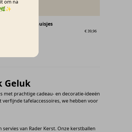
uit om na
n. 🌿✨
ties
Wens huisjes
Räder
€
29,99
€
39,96
16
→
k Geluk
uis met prachtige cadeau- en decoratie-ideeën
verfijnde tafelaccessoires, we hebben voor
n servies van Rader Kerst. Onze kerstballen