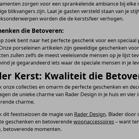
amenten zorgen voor een sprankelende ambiance bij elke ma
ge blikvangers zijn. Laat je gasten versteld staan van je sti
ksonderwerpen worden die de kerstsfeer verhogen.
enken die Betoveren:
 op zoek bent naar het perfecte geschenk voor een speciaal
 Onze porseleinen artikelen zijn geweldige geschenken voo
ten zullen zelfs de meest veeleisende mensen op je lijst te
 vind je gegarandeerd iets waar de speciale mensen in je leve
er Kerst: Kwaliteit die Betove
 onze collecties en omarm de perfecte geschenken en deco
agen de unieke charme van Rader Design in je huis en vier in 
rende charme.
 dit feestseizoen de magie van
Rader Design
. Blader door 
te geschenken en betoverende
woonaccessoires
– want ten
, betoverende momenten.