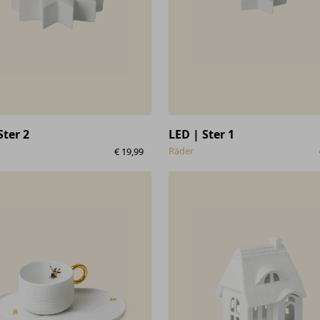
Ster 2
LED | Ster 1
Räder
€
19,99