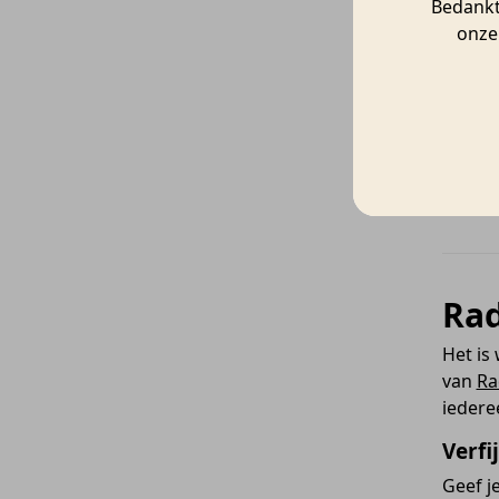
Bedankt 
onze 
LED W
Räder
Rad
Het is
van
Ra
iedere
Verfi
Geef j