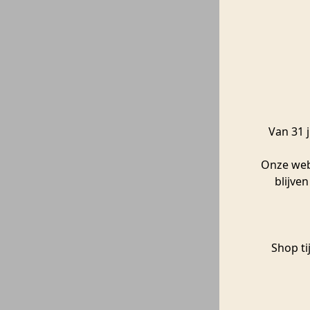
Vaas |
Räder
Van 31 j
Onze webs
blijve
Shop ti