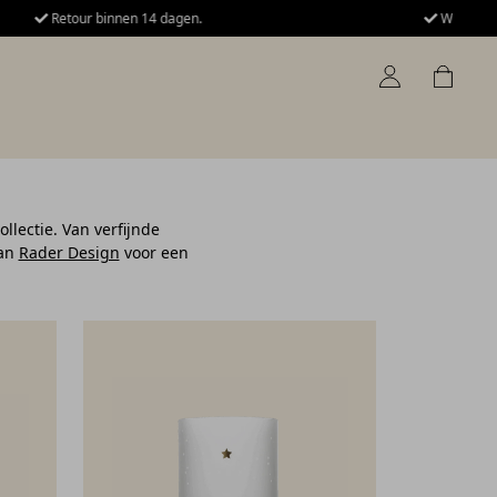
Wij verzenden naar Nederland, België en Duitsland
llectie. Van verfijnde
van
Rader Design
voor een