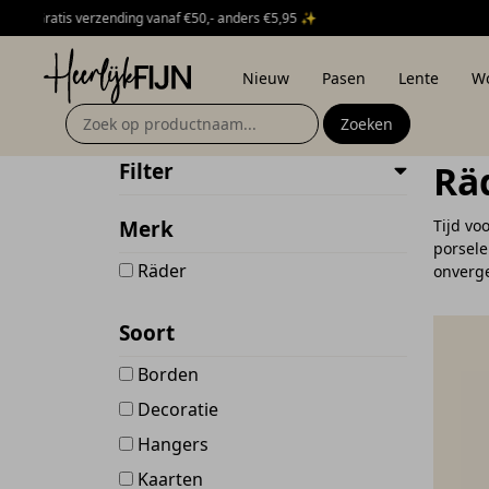
Verzonden vanaf 17 augustus 🚚
HeerlijkFijn
Nieuw
Pasen
Lente
W
Zoeken naar:
Rä
Filter
Merk
Tijd vo
porsele
Räder
onverge
Soort
Borden
Decoratie
Hangers
Kaarten