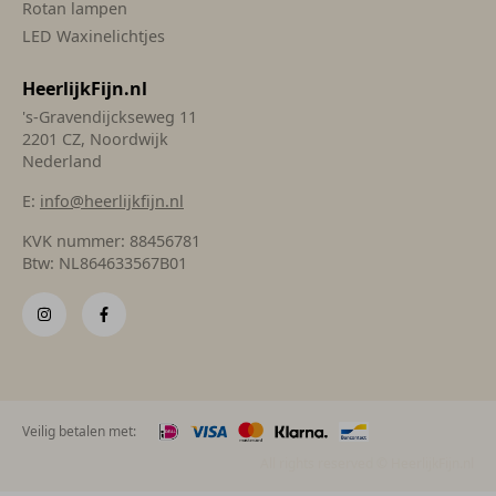
Rotan lampen
LED Waxinelichtjes
HeerlijkFijn.nl
's-Gravendijckseweg 11
2201 CZ, Noordwijk
Nederland
E:
info@heerlijkfijn.nl
KVK nummer: 88456781
Btw: NL864633567B01
Veilig betalen met:
All rights reserved © HeerlijkFijn.nl