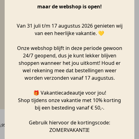
maar de webshop is open!
Van 31 juli t/m 17 augustus 2026 genieten wij
van een heerlijke vakantie. 💛
Onze webshop blijft in deze periode gewoon
24/7 geopend, dus je kunt lekker blijven
shoppen wanneer het jou uitkomt! Houd er
wel rekening mee dat bestellingen weer
worden verzonden vanaf 17 augustus.
🎁 Vakantiecadeautje voor jou!
Shop tijdens onze vakantie met 10% korting
bij een besteding vanaf € 50,-.
Gebruik hiervoor de kortingscode:
pronkelijke prijs was: € 22,50.
Huidige prijs is: € 14,95.
,95
ZOMERVAKANTIE