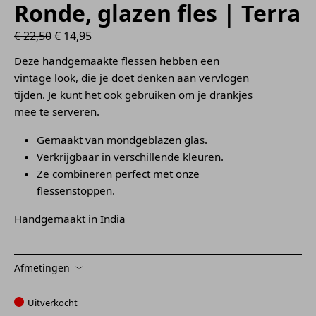
Ronde, glazen fles | Terra
Oorspronkelijke prijs was: € 22,50.
Huidige prijs is: € 14,95.
€
22,50
€
14,95
Deze handgemaakte flessen hebben een
vintage look, die je doet denken aan vervlogen
tijden. Je kunt het ook gebruiken om je drankjes
mee te serveren.
Gemaakt van mondgeblazen glas.
Verkrijgbaar in verschillende kleuren.
Ze combineren perfect met onze
flessenstoppen.
Handgemaakt in India
Afmetingen
Uitverkocht