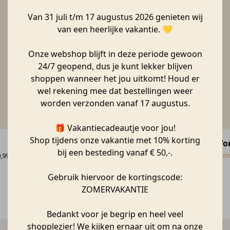
Van 31 juli t/m 17 augustus 2026 genieten wij
van een heerlijke vakantie. 💛
Onze webshop blijft in deze periode gewoon
24/7 geopend, dus je kunt lekker blijven
shoppen wanneer het jou uitkomt! Houd er
wel rekening mee dat bestellingen weer
worden verzonden vanaf 17 augustus.
🎁 Vakantiecadeautje voor jou!
Shop tijdens onze vakantie met 10% korting
Schaal | Kat
Won
bij een besteding vanaf € 50,-.
Räder
Räde
,99
€
29,99
Gebruik hiervoor de kortingscode:
ZOMERVAKANTIE
Bedankt voor je begrip en heel veel
shopplezier! We kijken ernaar uit om na onze