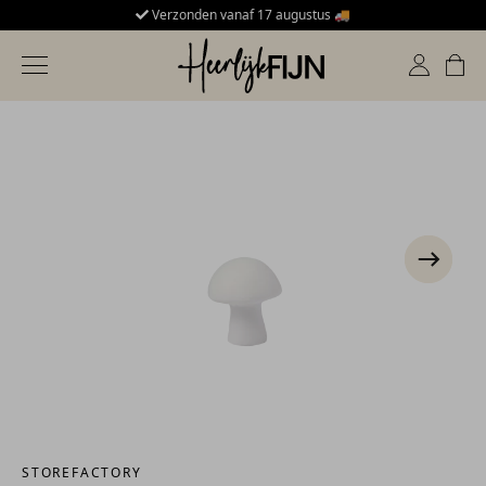
Verzonden vanaf 17 augustus 🚚
HeerlijkFijn
Toggle navigation
STOREFACTORY