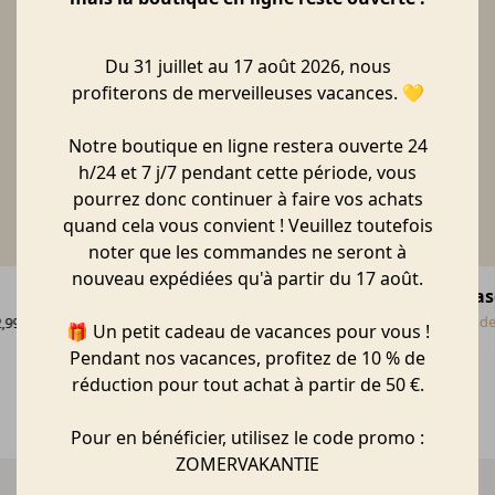
Du 31 juillet au 17 août 2026, nous
profiterons de merveilleuses vacances. 💛
Notre boutique en ligne restera ouverte 24
h/24 et 7 j/7 pendant cette période, vous
pourrez donc continuer à faire vos achats
quand cela vous convient ! Veuillez toutefois
noter que les commandes ne seront à
nouveau expédiées qu'à partir du 17 août.
Vase en porcelaine L | Fleurs
Vas
Räder
Räde
,99
€
59,99
🎁 Un petit cadeau de vacances pour vous !
Pendant nos vacances, profitez de 10 % de
réduction pour tout achat à partir de 50 €.
Pour en bénéficier, utilisez le code promo :
ZOMERVAKANTIE
Livraison rapide