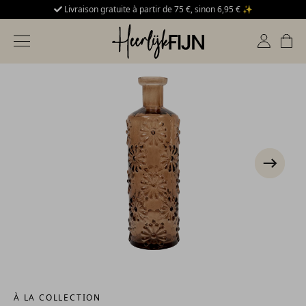
 € ✨
Expédié à partir du 17 août 🚚
DélicieuxDélicieux
Basculer la navigation
À LA COLLECTION