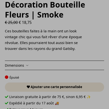
Décoration Bouteille
Fleurs | Smoke
Le prix initial était de 25,00 €.
Le prix actuel est de 18,75 €.
€
25,00
€
18,75
Ces bouteilles faites à la main ont un look
vintage chic qui vous fait rêver d'une époque
révolue. Elles pourraient tout aussi bien se
trouver dans les rayons du grand Gatsby.
Dimensions
Épuisé
Ajouter une carte personnalisée
Livraison gratuite à partir de 75 €, sinon 6,95 € ✨
Expédié à partir du 17 août 🚚