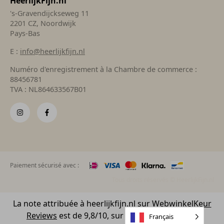
HeerlijkFijn.nl
's-Gravendijckseweg 11
2201 CZ, Noordwijk
Pays-Bas
E :
info@heerlijkfijn.nl
Numéro d'enregistrement à la Chambre de commerce :
88456781
TVA : NL864633567B01
Paiement sécurisé avec :
Tous droits réservés © HeerlijkFijn.nl
La note attribuée à heerlijkfijn.nl sur
WebwinkelKeur
Reviews
est de 9,8/10, sur la base de 408 avis.
Français