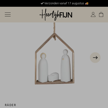
Verzonden vanaf 17 augustus 🚚
HeerlijkFijn
Toggle navigation
RÄDER