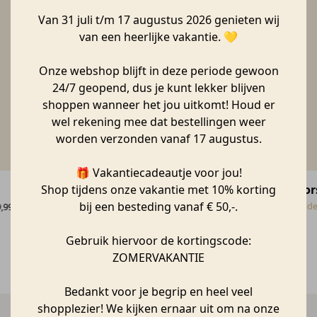
Van 31 juli t/m 17 augustus 2026 genieten wij
van een heerlijke vakantie. 💛
Onze webshop blijft in deze periode gewoon
24/7 geopend, dus je kunt lekker blijven
shoppen wanneer het jou uitkomt! Houd er
wel rekening mee dat bestellingen weer
worden verzonden vanaf 17 augustus.
🎁 Vakantiecadeautje voor jou!
Set van 4 mini vaasjes | LOVE
Por
Shop tijdens onze vakantie met 10% korting
bij een besteding vanaf € 50,-.
Räder
Räde
,99
€
22,99
Gebruik hiervoor de kortingscode:
ZOMERVAKANTIE
Bedankt voor je begrip en heel veel
shopplezier! We kijken ernaar uit om na onze
Snelle bezorging