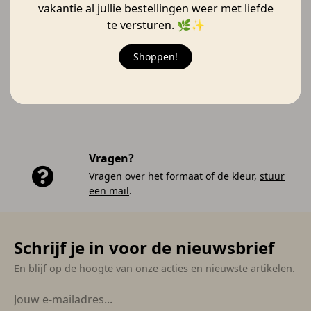
vakantie al jullie bestellingen weer met liefde
Verzonden vanaf 17 augustus 🚚
te versturen. 🌿✨
Shoppen!
Gratis verzending
Gratis verzending vanaf €50,- anders €5,95.
Vragen?
Vragen over het formaat of de kleur,
stuur
een mail
.
Schrijf je in voor de nieuwsbrief
En blijf op de hoogte van onze acties en nieuwste artikelen.